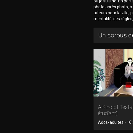
où je suis né. En par
photo après photo, à 
ailleurs pour la ville,
mentalité, ses règles
Un corpus de
A Kind of Testa
étudiant)
Ados/adultes • 16'