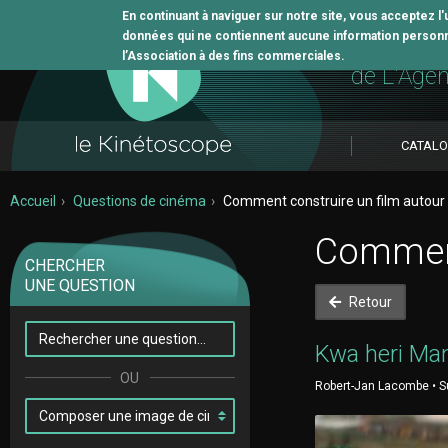
En continuant à naviguer sur notre site, vous acceptez l
données qui ne contiennent aucune information personne
L'outil 
l’Association à des fins commerciales.
de L'Age
CATAL
Accueil
Questions de cinéma
Comment construire un film autour 
Comment 
CHERCHER
UNE QUESTION
Retour
Kwa heri Ma
Robert-Jan Lacombe • Su