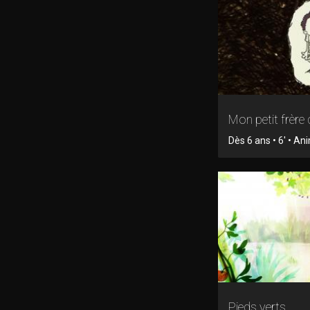
Mon petit frère 
Dès 6 ans • 6' • An
Pieds verts