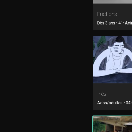
Frictions
Dès 3 ans • 4' • An
Inès
Ados/adultes • 04'