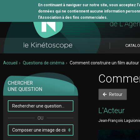
En continuant à naviguer sur notre site, vous acceptez l
données qui ne contiennent aucune information personne
L'outil 
l’Association à des fins commerciales.
de L'Age
CATAL
Accueil
Questions de cinéma
Comment construire un film autour 
Comment 
CHERCHER
UNE QUESTION
Retour
L'Acteur
Jean-François Laguionie 