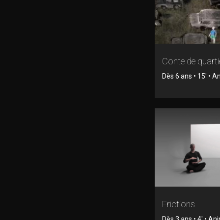
Conte de quarti
Dès 6 ans • 15' • 
Frictions
Dès 3 ans • 4' • An