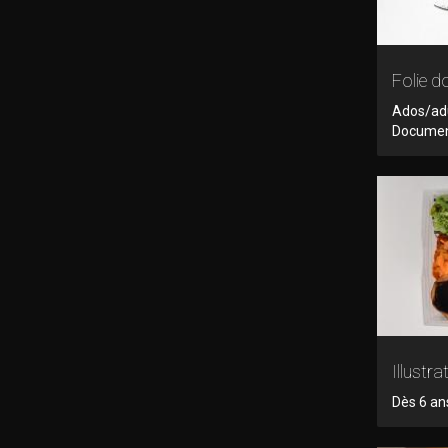
Folie d
Ados/adu
Documen
Illustr
Dès 6 ans