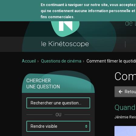
En continuant à naviguer sur notre site, vous accepte
qui ne contiennent aucune information personnelle et n
L'o
fins commerciales.
de 
Accueil
Questions de cinéma
Comment filmer le quotid
Comm
CHERCHER
UNE QUESTION
Retou
Quand 
Jérémie Reic