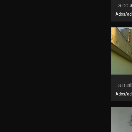
La cou
Ados/adul
La meil
Ados/adu