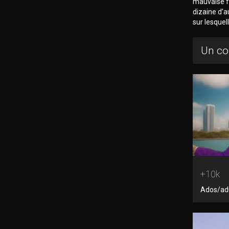
mauvaise fo
dizaine d’a
sur lesquel
Un co
+10k
Ados/adu