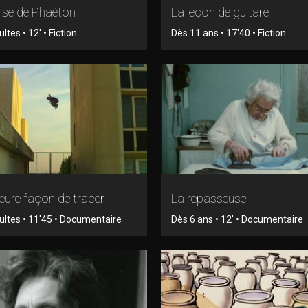
rse de Phaéton
La leçon de guitare
tes • 12' • Fiction
Dès 11 ans • 17'40 • Fiction
leure façon de tracer
La repasseuse
ltes • 11'45 • Documentaire
Dès 6 ans • 12' • Documentaire