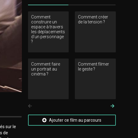
Comment
Comment créer
Comment 
construire un
de la tension ?
le groupe 
espace à travers
les déplacements
d’un personnage
?
Comment faire
Comment filmer
Comment 
un portrait au
le geste ?
relation a
cinéma ?
décors enr
elle le p
?
Précedent
Suivant
Ajouter ce film au parcours
s sur le
rs de