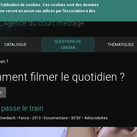
z l'utilisation de cookies. Ces cookies sont des données
e seront en aucun cas utilisés par l’Association à des
util pédagogique
L'Agence du court métrage
QUESTIONS DE
CATALOGUE
THÉMATIQUES
CINÉMA
ien ?
ent filmer le quotidien ?
r
passe le train
henbach • Fance • 2013 • Documentaire • 30'00' • Ados/adultes