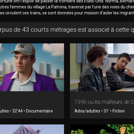
rtune ont l’espoir de passer la frontière des Etats-Unis. Norma, Bernar
utres femmes du village La Patrona, traversé par l’une des voies du che
les circulent ces trains, se sont données pour mission d’aider les migran
rpus de 43 courts métrages est associé à cette 
1996 ou les malheurs de S
ltes • 32'44 • Documentaire
Ados/adultes • 31' • Fiction