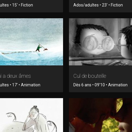
tes • 15' • Fiction
Ados/adultes • 23' • Fiction
ui a deux âmes
Cul de bouteille
ltes • 17' • Animation
Dès 6 ans • 09'10 • Animation