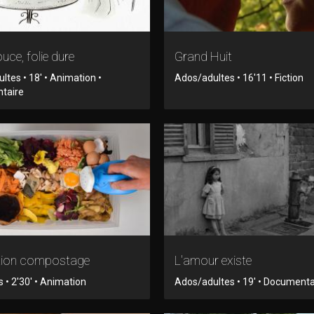
ouce, folie dure
Grand Huit
ltes • 18' • Animation •
Ados/adultes • 16'11 • Fiction
taire
ation compostage
L'amour existe
 • 2'30' • Animation
Ados/adultes • 19' • Documenta