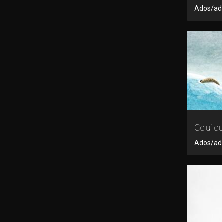
Ados/adul
Celui q
Ados/adu