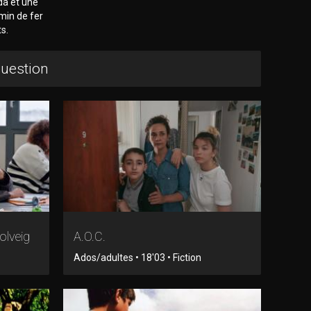
da et une
min de fer
ts.
question
olveig
A.O.C.
Ados/adultes • 18'03 • Fiction