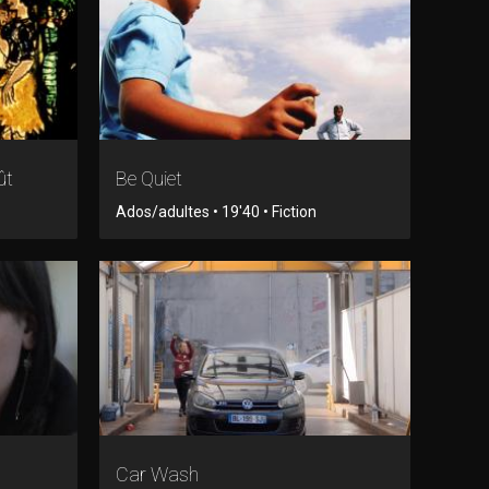
ût
Be Quiet
Ados/adultes • 19'40 • Fiction
Car Wash