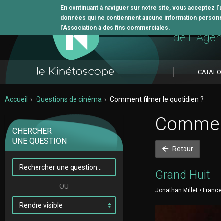
En continuant à naviguer sur notre site, vous acceptez l
données qui ne contiennent aucune information personne
L'outil 
l’Association à des fins commerciales.
de L'Age
CATAL
Accueil
Questions de cinéma
Comment filmer le quotidien ?
Comment 
CHERCHER
UNE QUESTION
Retour
Grand Huit
Jonathan Millet • France