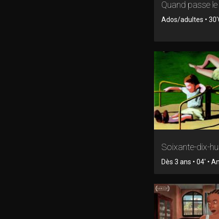
Quand passe le 
Ados/adultes • 30'
Soixante-dix-hu
Dès 3 ans • 04' • 