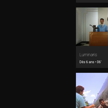
Luminaris
Dès 6 ans • 06'