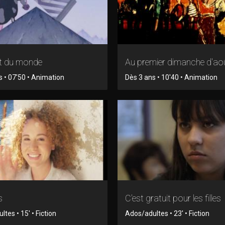
t du monde
Au premier dimanche d'ao
s • 07'50 • Animation
Dès 3 ans • 10'40 • Animation
s
C'est gratuit pour les filles
tes • 15' • Fiction
Ados/adultes • 23' • Fiction