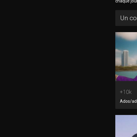
chaque jou
Un co
+10k
Ados/adu