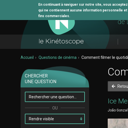
En continuant à naviguer sur notre site, vous accepte
qui ne contiennent aucune information personnelle et n
L'o
fins commerciales.
de 
Accueil
Questions de cinéma
Comment filmer le quotid
Comm
CHERCHER
UNE QUESTION
Retou
Ice Me
João Gonzale