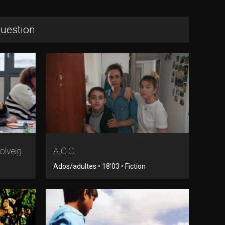
question
olveig
A.O.C.
Ados/adultes • 18'03 • Fiction