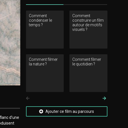
Comment
Comment
Comment 
condenser le
construire un film
l’intime ?
temps ?
autour de motifs
visuels ?
Comment filmer
Comment filmer
la nature ?
le quotidien ?
Précedent
Suivant
Ajouter ce film au parcours
flanc d’une
roduisent