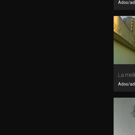
Ados/adul
La meil
Ados/adu