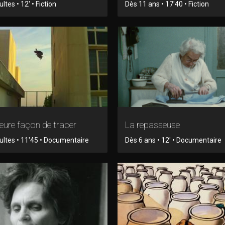
tes • 12' • Fiction
Dès 11 ans • 17'40 • Fiction
leure façon de tracer
La repasseuse
ltes • 11'45 • Documentaire
Dès 6 ans • 12' • Documentaire