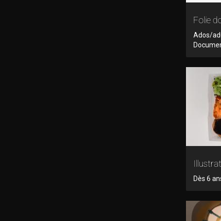
Folie d
Ados/adu
Documen
Illustr
Dès 6 ans