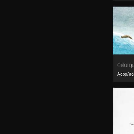
Celui q
Ados/adu