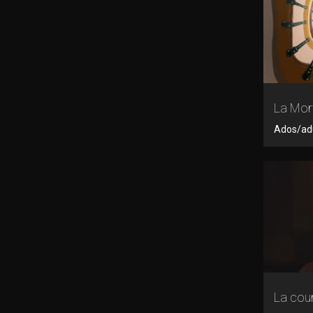
La Mort
Ados/adu
La cou