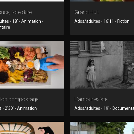
ouce, folie dure
Grand Huit
ltes • 18' • Animation •
Ados/adultes • 16'11 • Fiction
taire
ation compostage
L'amour existe
 • 2'30' • Animation
Ados/adultes • 19' • Documenta