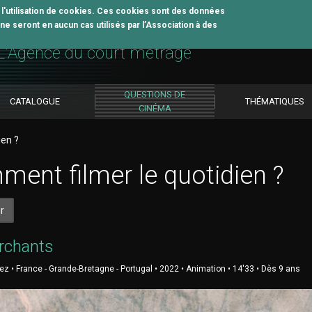
z l'utilisation de cookies. Ces cookies sont des données
e seront en aucun cas utilisés par l’Association à des
util pédagogique
L'Agence du court métrage
QUESTIONS DE
CATALOGUE
THÉMATIQUES
CINÉMA
ien ?
ent filmer le quotidien ?
r
rchants
z • France - Grande-Bretagne - Portugal • 2022 • Animation • 14'33 • Dès 9 ans