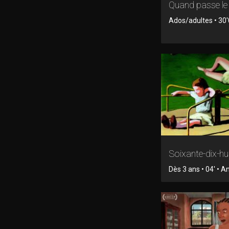
Quand passe le 
Ados/adultes • 30'
Soixante-dix-hu
Dès 3 ans • 04' • 