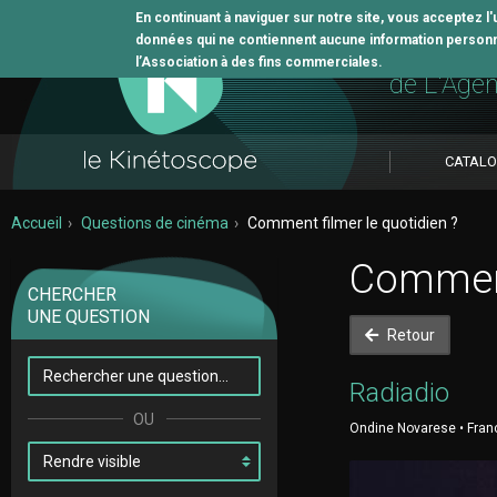
En continuant à naviguer sur notre site, vous acceptez l
données qui ne contiennent aucune information personne
L'outil 
l’Association à des fins commerciales.
de L'Age
CATAL
Accueil
Questions de cinéma
Comment filmer le quotidien ?
Comment 
CHERCHER
UNE QUESTION
Retour
Radiadio
Ondine Novarese • Franc