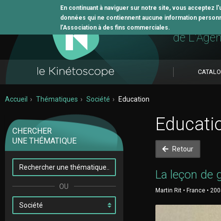
En continuant à naviguer sur notre site, vous acceptez l
données qui ne contiennent aucune information personne
L'outil 
l’Association à des fins commerciales.
de L'Age
CATAL
Accueil
Thématiques
Société
Education
Educati
CHERCHER
UNE THÉMATIQUE
Retour
La leçon de 
Martin Rit • France • 200