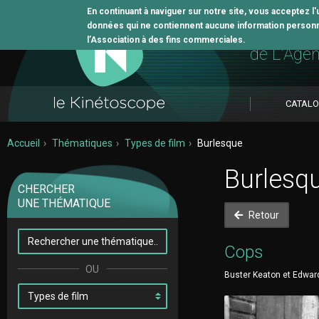
En continuant à naviguer sur notre site, vous acceptez l
données qui ne contiennent aucune information personne
L'outil 
l’Association à des fins commerciales.
de L'Age
CATAL
Accueil
Thématiques
Types de film
Burlesque
Burlesq
CHERCHER
UNE THÉMATIQUE
Retour
Cops
Buster Keaton et Edward 