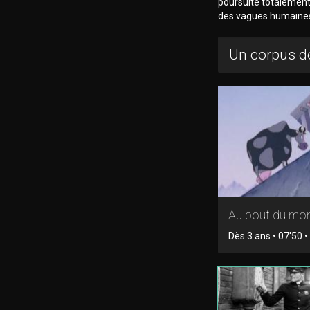
poursuite totalement 
des vagues humaines 
Un corpus de
Au bout du mo
Dès 3 ans • 07'50 