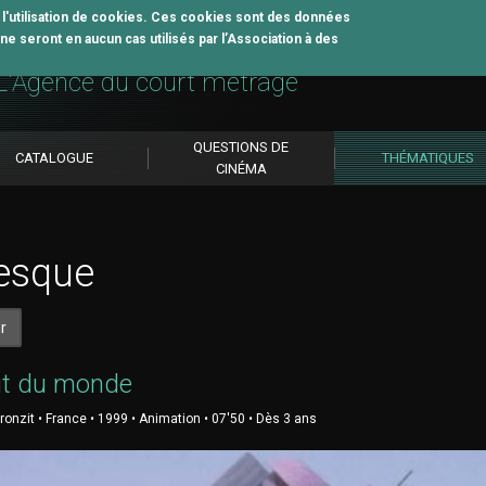
z l'utilisation de cookies. Ces cookies sont des données
e seront en aucun cas utilisés par l’Association à des
util pédagogique
L'Agence du court métrage
QUESTIONS DE
CATALOGUE
THÉMATIQUES
CINÉMA
esque
r
ut du monde
ronzit • France • 1999 • Animation • 07'50 • Dès 3 ans