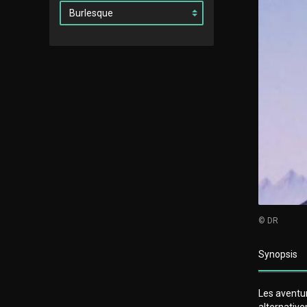
© DR
Synopsis
Les aventur
alternativ