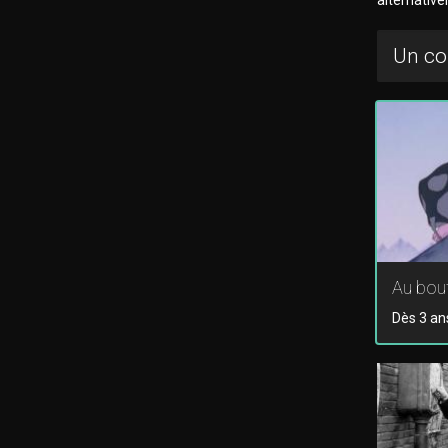
Un co
Au bou
Dès 3 an