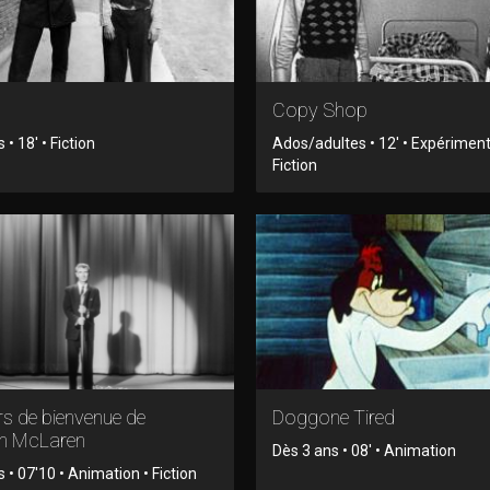
Copy Shop
 • 18' • Fiction
Ados/adultes • 12' • Expériment
Fiction
s de bienvenue de
Doggone Tired
n McLaren
Dès 3 ans • 08' • Animation
 • 07'10 • Animation • Fiction