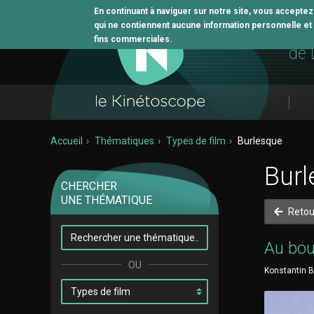
En continuant à naviguer sur notre site, vous accepte
qui ne contiennent aucune information personnelle et n
L'o
fins commerciales.
de 
Accueil
Thématiques
Types de film
Burlesque
Burl
CHERCHER
UNE THÉMATIQUE
Retou
Au bo
Konstantin B