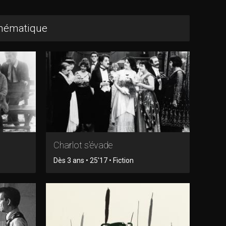
thématique
Charlot s'évade
Dès 3 ans • 25'17 • Fiction