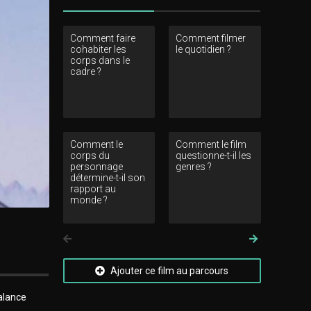
Comment faire
Comment filmer
Comment l
cohabiter les
le quotidien ?
questionne
corps dans le
limites d
cadre ?
au cinéma
Comment le
Comment le film
Commen
corps du
questionne-t-il les
provoquer 
personnage
genres ?
détermine-t-il son
rapport au
monde ?
Précedent
Suivant
Ajouter ce film au parcours
balance