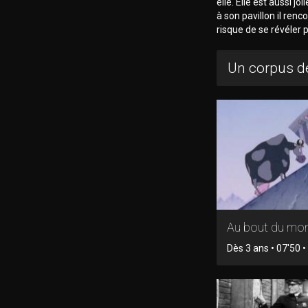
elle. Elle est aussi j
à son pavillon il re
risque de se révéler 
Un corpus de
Au bout du mo
Dès 3 ans • 07'50 