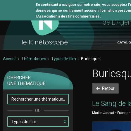
En continuant à naviguer sur notre site, vous acceptez l
données qui ne contiennent aucune information personne
L'outil 
l’Association à des fins commerciales.
de L'Age
CATAL
Accueil
Thématiques
Types de film
Burlesque
Burlesq
CHERCHER
UNE THÉMATIQUE
Retour
Le Sang de l
Martin Jauvat • France •