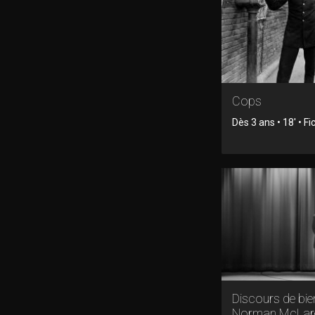
Cops
Dès 3 ans • 18' • Fi
Discours de bi
Norman McLar